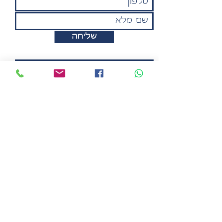
שליחה
מאשר.ת שקראתי והבנתי את
מדיניות הפרטיות של האתר
תקנון
תחומי עיסוק
יעוץ והדרכה אישית למנהלים בארגונים
ציבוריים ופרטיים.
יעוץ וליווי פדגוגי